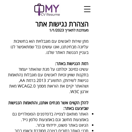
הצהרת נגישות אתר
מ
עודכנת לתאריך 1/1/2023
מתן שירות לאנשים עם מוגבלויות הוא ב
חשיבות
עליונה מבחינתנו, ואנו עושים ככל שמתאפשר לנו
בעניין הנגשת האתר שלנו.
רמת הנגישות באתר:
עשינו כמיטב יכולתנ
ו על מנת שהאתר יעמוד
בתקנות שוויון זכויות לאנשים עם מוגבלות (התאמות
נגישות לשירות), התשע"ג 2013 ברמת AA,
ושה
אתר יקיים את הוראות מסמך WCAG2.0 מאת
ארגון W3C.
​להלן הקווים אשר מנחים אותנו, והתאמות הנגישות
שביצענו באתר:
האתר
מותאם לצפייה בדפדפנים הפופולריים גם
באמצעות מחשב וגם באמצעות טלפון נייד.
הניווט באתר פשוט, ידידותי וברור.
תכני האתר כתובים בצורה מסודרת ובאופן ברור