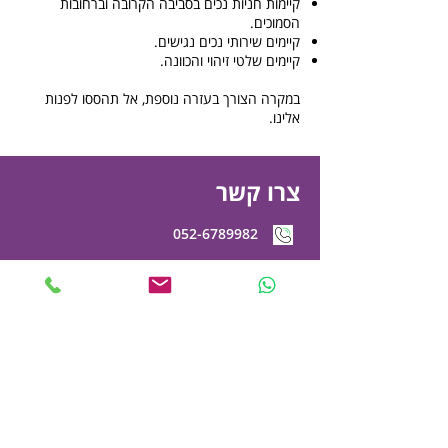
קיימות חניות נכים בסביבה הקרובה וברחובות
הסמוכים.
קיימים שירותי נכים נגישים.
קיימים שלטי זיהוי והכוונה.
במקרה הצורך בעזרה נוספת, אל תהססו לפנות
אלינו.
צרו קשר
052-6789982
office@mycvresume.com
ילדי טהרן 10 – ראשון לציון
בואו לבקר